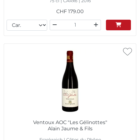
75 cl | CARx6 | 2016
CHF
179.00
Ventoux AOC "Les Gélinottes"
Alain Jaume & Fils
Frankreich | Côtes du Rhône