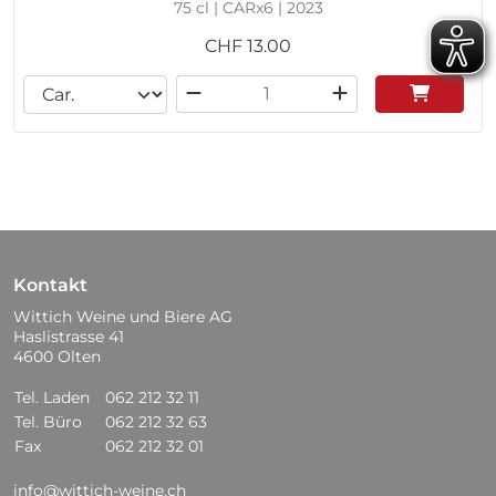
75 cl | CARx6 | 2023
CHF
13.00
Kontakt
Wittich Weine und Biere AG
Haslistrasse 41
4600 Olten
Tel. Laden
062 212 32 11
Tel. Büro
062 212 32 63
Fax
062 212 32 01
info@wittich-weine.ch