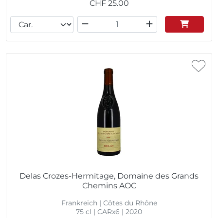
CHF
25.00
Delas Crozes-Hermitage, Domaine des Grands
Chemins AOC
Frankreich | Côtes du Rhône
75 cl | CARx6 | 2020