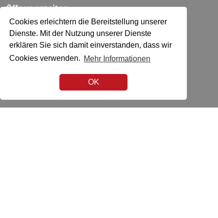
Öffnungszeiten
Cookies erleichtern die Bereitstellung unserer
Mo
13:30 - 18:30
Di-Fr
09:00 - 12:00
Dienste. Mit der Nutzung unserer Dienste
13:30 - 18:30
erklären Sie sich damit einverstanden, dass wir
Sa
09:00 - 17:00
Cookies verwenden.
Mehr Informationen
AGB
OK
Impressum
Datenschutz
Zahlungsmittel
Social Media
Zertifikat