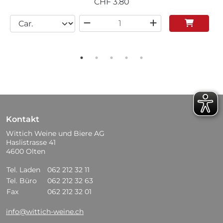
CHF
3.80
Kontakt
Wittich Weine und Biere AG
Haslistrasse 41
4600 Olten
Tel. Laden
062 212 32 11
Tel. Büro
062 212 32 63
Fax
062 212 32 01
info@wittich-weine.ch