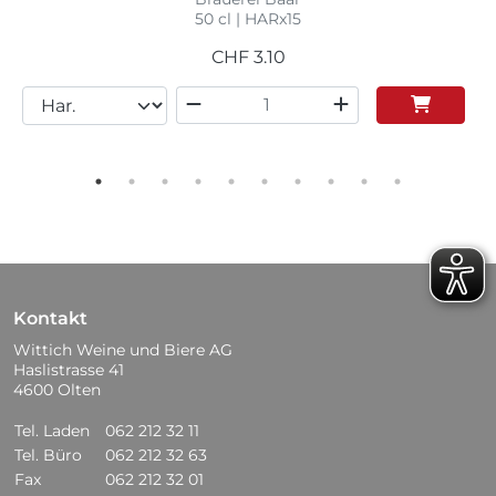
50 cl | HARx15
CHF
3.10
Kontakt
Wittich Weine und Biere AG
Haslistrasse 41
4600 Olten
Tel. Laden
062 212 32 11
Tel. Büro
062 212 32 63
Fax
062 212 32 01