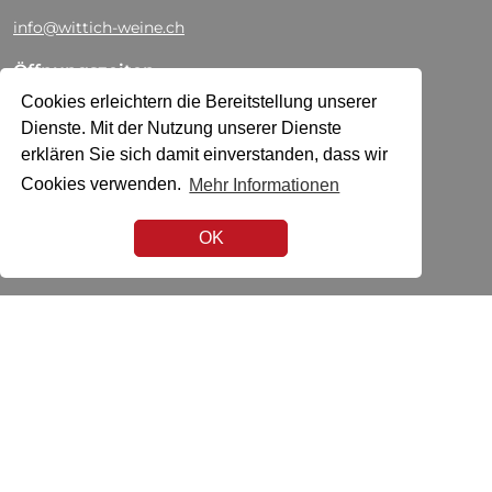
info@wittich-weine.ch
Öffnungszeiten
Cookies erleichtern die Bereitstellung unserer
Mo
13:30 - 18:30
Di-Fr
09:00 - 12:00
Dienste. Mit der Nutzung unserer Dienste
13:30 - 18:30
erklären Sie sich damit einverstanden, dass wir
Sa
09:00 - 17:00
Cookies verwenden.
Mehr Informationen
AGB
OK
Impressum
Datenschutz
Zahlungsmittel
Social Media
Zertifikat